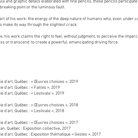
 and graphic details elaborated with fine pencils, these pencils participate 
reaking point or the luminous fault.
e heart of his work: the energy of the deep nature of humans who, even under 
 to make its way through the slightest crack.
e, his work claims the right to feel, without judgment, to perceive the imperce
t pass or transcend to create a powerful, emancipating driving force.
e d’art, Québec : « Œuvres choisies », 2019
 d’art, Québec : « Failles », 2019
 d’art, Québec : « L’estivale », 2019
e d’art, Québec : « Œuvres choisies », 2018
 d’art, Québec : « L’estivale », 2018
e d’art, Québec : « Œuvres choisies », 2017
lan, Québec : Exposition collective, 2017
e d’art, Québec : Exposition thématique « Gestes », 2017