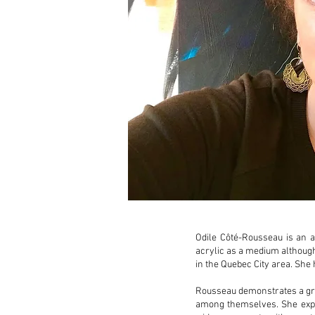
Odile Côté-Rousseau is an ar
acrylic as a medium although
in the Quebec City area. She
Rousseau demonstrates a grea
among themselves. She expre