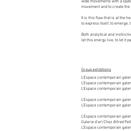
wide movements with a spatula
movement and to create the b
It is this flaw that is at th
to express itself, to emerge,
Both analytical and instinctiv
let this energy live, to let i
Group exhibitions
L’Espace contemporain galeri
L’Espace contemporain galerie
L’Espace contemporain galerie
L’Espace contemporain galeri
L’Espace contemporain galerie
L’Espace contemporain galeri
Galerie d’art Chez Alfred Pel
L’Espace contemporain galeri