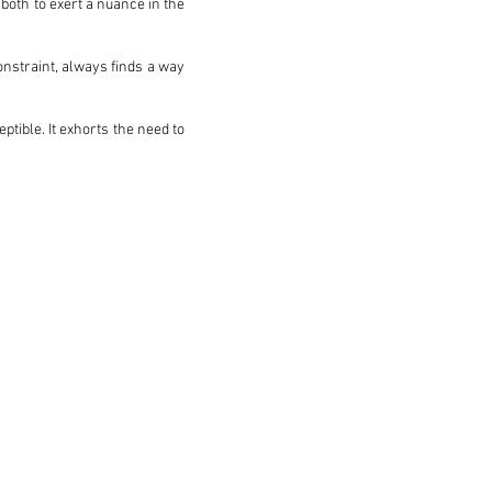
both to exert a nuance in the
constraint, always finds a way
ptible. It exhorts the need to