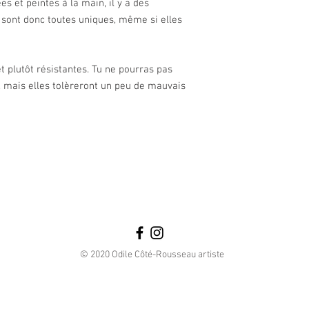
s et peintes à la main, il y a des
résine uv et vernis
anneau en acier in
 sont donc toutes uniques, même si elles
t plutôt résistantes. Tu ne pourras pas
n, mais elles tolèreront un peu de mauvais
© 2020 Odile Côté-Rousseau artiste