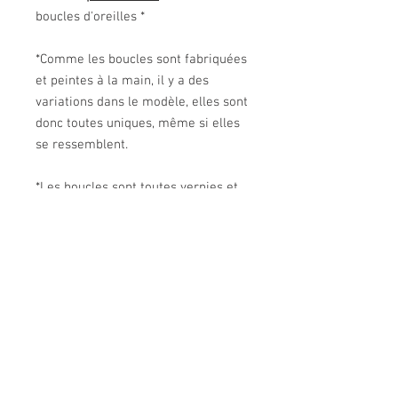
boucles d'oreilles *
*Comme les boucles sont fabriquées
et peintes à la main, il y a des
variations dans le modèle, elles sont
donc toutes uniques, même si elles
se ressemblent.
*Les boucles sont toutes vernies et
plutôt résistantes. Tu ne pourras pas
aller te baigner avec c'est certain,
mais elles tolèreront un peu de
mauvais temps ;)
DÉTAILS D'ARTICLE
Ce modèle inspire un décor feutré de
POLITIQUE D'ÉCHANGE ET DE
velour.
REMBOURSEMENT